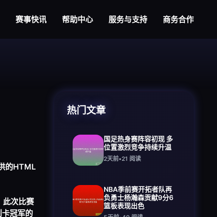
赛事快讯
帮助中心
服务与支持
商务合作
热门文章
国足热身赛阵容初现 多
位置激烈竞争持续升温
2天前
•
21
阅读
的HTML
NBA季前赛开拓者队再
负勇士杨瀚森贡献9分6
。此次比赛
篮板表现出色
刮卡
冠军的