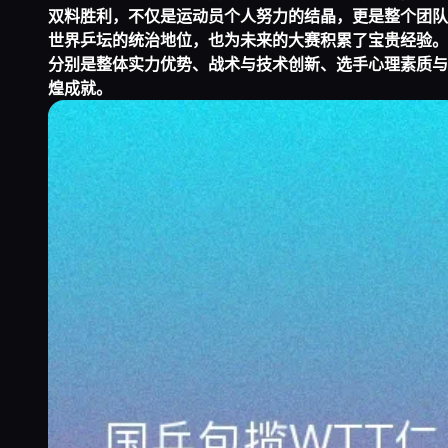
双料胜利，不仅是运动员个人努力的结晶，更是整个团队
世界乒坛的统治地位，也为未来的大赛积累了宝贵经验。
分别是整体实力优势、战术与技术创新、选手心理素质与
煌成就。