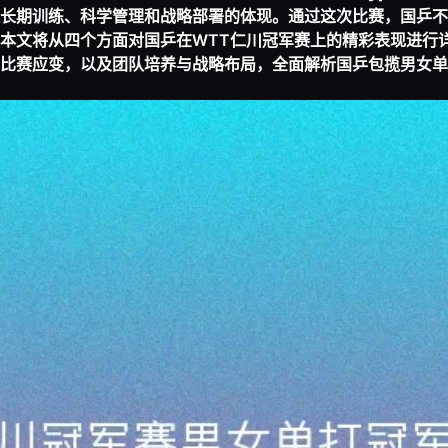
长期训练、科学管理和战略部署的体现。通过这次比赛，国乒不
本文将从四个方面对国乒在WTT仁川冠军赛上的精彩表现进行
比赛应变，以及团队培养与战略布局，全面解析国乒包揽男女单