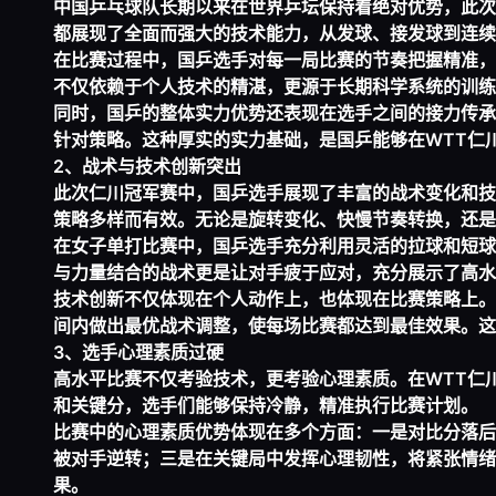
中国乒乓球队长期以来在世界乒坛保持着绝对优势，此次
都展现了全面而强大的技术能力，从发球、接发球到连续
在比赛过程中，国乒选手对每一局比赛的节奏把握精准，
不仅依赖于个人技术的精湛，更源于长期科学系统的训练
同时，国乒的整体实力优势还表现在选手之间的接力传承
针对策略。这种厚实的实力基础，是国乒能够在WTT仁
2、战术与技术创新突出
此次仁川冠军赛中，国乒选手展现了丰富的战术变化和技
策略多样而有效。无论是旋转变化、快慢节奏转换，还是
在女子单打比赛中，国乒选手充分利用灵活的拉球和短球
与力量结合的战术更是让对手疲于应对，充分展示了高水
技术创新不仅体现在个人动作上，也体现在比赛策略上。
间内做出最优战术调整，使每场比赛都达到最佳效果。这
3、选手心理素质过硬
高水平比赛不仅考验技术，更考验心理素质。在WTT仁
和关键分，选手们能够保持冷静，精准执行比赛计划。
比赛中的心理素质优势体现在多个方面：一是对比分落后
被对手逆转；三是在关键局中发挥心理韧性，将紧张情绪
果。