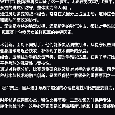
WTT仁川冠军赛再次印证了这一事实。无论在男女单打比赛中
多拍的进攻和防守，整体实力令人瞩目。
通过灵活多变的战术组合，常常在关键分上占据主动。这种综合
和团队间高效的协作。
。无论是老将的稳定发挥，还是新秀的锐气冲击，都让对手难以
川冠军赛上包揽男女单打冠军的关键因素。
术创新。面对不同对手，他们能够灵活调整打法，从稳守反击到
侧身拉球与近台快攻，都体现了技术创新的深度。
组合，压制住对手的反击节奏，使对手难以适应。在男子单打比
平乒乓球的观赏性与竞技性。
通过对数据分析、比赛录像研究以及针对对手的专项训练，国乒
种战术与技术的融合创新，是国乒保持世界领先的重要原因之一
川冠军赛上，国乒选手展现了超强的心理稳定性和比赛应变能力
时能够迅速调整心态，稳住比赛节奏；二是在领先时保持专注，
转化为战斗力。这种心理素质是长期高强度训练和丰富比赛经验