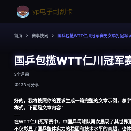
首页
赛事快讯
国乒包揽WTT仁川冠军赛男女单打冠军 
国乒包揽WTT仁川冠军
3个月前
133
分享
好的，我将按照你的要求生成一篇完整的文章示例，总字数
样式。下面是文章内容：
---
在WTT仁川冠军赛中，中国乒乓球队再次展现了其世界
不仅彰显了国乒整体实力的稳固和技术水平的高超，也体