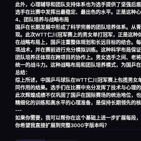
此外，心理辅导和团队支持体系也为选手提供了坚强后盾
选手在比赛中发挥出最稳定、最出色的水平。正是这种心
4、团队培养与战略布局
国乒在长期发展中形成了科学完善的团队培养体系。从青
现。此次WTT仁川冠军赛上的男女单打冠军，正是这种
在战略布局上，国乒注重整体规划和长远目标的结合。每
项战术，并在赛前进行充分模拟训练。这种科学布局保证
团队培养还体现在跨项目的协作上。男女选手之间、老将
统一的战斗力。这种战略布局和团队培养模式，为国乒在
总结：
综上所述，中国乒乓球队在WTT仁川冠军赛上包揽男女
同作用的结果。选手们在比赛中充分发挥了技术与心理的
此次辉煌成绩不仅巩固了国乒在国际赛场的统治地位，也
精细化的训练和高水平的心理准备，是保持长期领先的核
---
如果你需要，我可以帮你在这个基础上进一步扩展每段，使全
你希望我直接扩展到完整3000字版本吗？