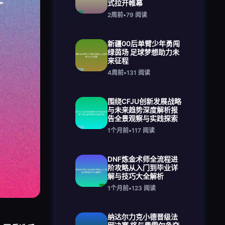
式拉开帷幕
2周前
•
79
阅读
新疆00后单臂少年勇闯
绿茵场 足球梦想助力未
来征程
4周前
•
131
阅读
围绕CFJU创新发展战略
与未来趋势深度解析报
告全景观察与实践探索
1个月前
•
117
阅读
DNF炼金术师全流程进
阶攻略从入门到毕业详
解与技巧大全解析
1个月前
•
123
阅读
纳达尔力克小德晋级法